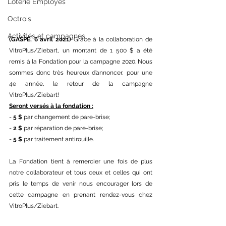
Loterie Employés
Octrois
Activités et campagnes
(GASPÉ, 6 avril 2021) 
Grâce à la collaboration de 
VitroPlus/Ziebart, un montant de 1 500 $ a été 
remis à la Fondation pour la campagne 2020. Nous 
sommes donc très heureux d’annoncer, pour une 
4e année, le retour de la campagne 
VitroPlus/Ziebart! 
Seront versés à la fondation :
- 
5 $
 par changement de pare-brise;
- 
2 $
 par réparation de pare-brise;
- 
5 $
 par traitement antirouille. 
La Fondation tient à remercier une fois de plus 
notre collaborateur et tous ceux et celles qui ont 
pris le temps de venir nous encourager lors de 
cette campagne en prenant rendez-vous chez 
VitroPlus/Ziebart. 