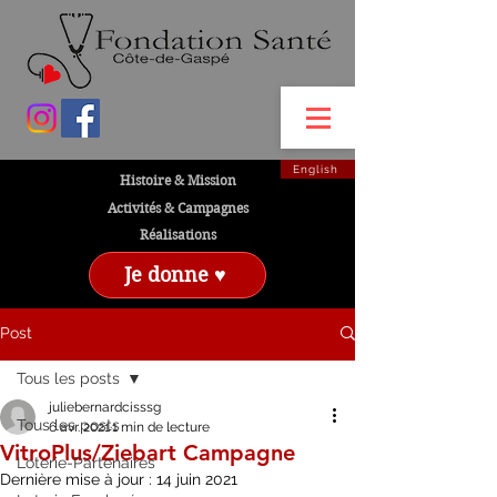
English
Histoire & Mission
Activités & Campagnes
Réalisations
Je donne ♥
Post
Tous les posts
juliebernardcisssg
Tous les posts
6 avr. 2021
1 min de lecture
VitroPlus/Ziebart Campagne
Loterie-Partenaires
Dernière mise à jour :
14 juin 2021