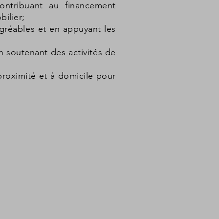
ontribuant au financement
ilier;
agréables et en appuyant les
 soutenant des activités de
proximité et à domicile pour
.C. de Rivière-au-Renard
.C. de Barachois