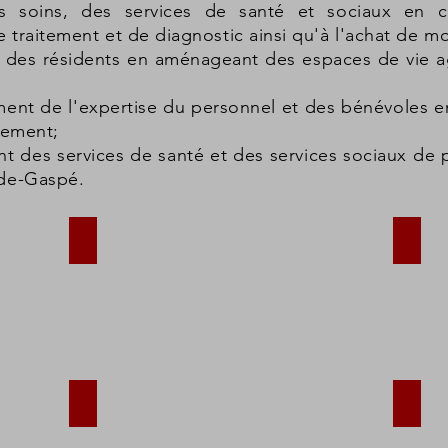
es soins, des services de santé et sociaux en c
raitement et de diagnostic ainsi qu'à l'achat de mob
vie des résidents en aménageant des espaces de vie 
ent de l'expertise du personnel et des bénévoles en
nement;
t des services de santé et des services sociaux de 
de-Gaspé.
Centre MGR Ross
C.L.S
C.L.S.C. de Murdochville
C.L.S