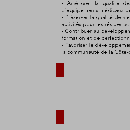
- Améliorer la qualité d
d'équipements médicaux de t
- Préserver la qualité de 
activités pour les résidents;
- Contribuer au développem
formation et de perfection
- Favoriser le développemen
la communauté de la Côte-
UMF & Hôpital de Gaspé
UMF
&
Hôpital
C.LS.C. de Grande-Vallée