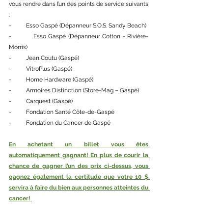
vous rendre dans l’un des points de service suivants 
: 
-          Esso Gaspé (Dépanneur S.O.S. Sandy Beach)
-          Esso Gaspé (Dépanneur Cotton - Rivière-
Morris)
-          Jean Coutu (Gaspé) 
-          VitroPlus (Gaspé)
-          Home Hardware (Gaspé)
-          Armoires Distinction (Store-Mag – Gaspé)
-          Carquest (Gaspé)
-          Fondation Santé Côte-de-Gaspé
-          Fondation du Cancer de Gaspé 
En achetant un billet vous êtes 
automatiquement gagnant! En plus de courir la 
chance de gagner l’un des prix ci-dessus, vous 
gagnez également la certitude que votre 10 $ 
servira à faire du bien aux personnes atteintes du 
cancer! 