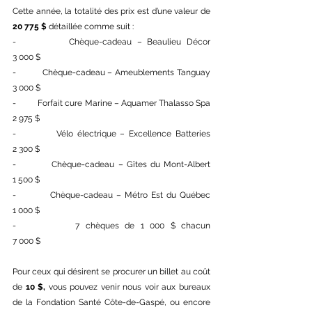
Cette année, la totalité des prix est d’une valeur de 
20 775 $
 détaillée comme suit : 
-          Chèque-cadeau – Beaulieu Décor                              
3 000 $
-          Chèque-cadeau – Ameublements Tanguay              
3 000 $
-          Forfait cure Marine – Aquamer Thalasso Spa            
2 975 $
-          Vélo électrique – Excellence Batteries                       
2 300 $
-          Chèque-cadeau – Gîtes du Mont-Albert                    
1 500 $
-          Chèque-cadeau – Métro Est du Québec                   
1 000 $
-          7 chèques de 1 000 $ chacun                                      
7 000 $
Pour ceux qui désirent se procurer un billet au coût 
de 
10 $,
 vous pouvez venir nous voir aux bureaux 
de la Fondation Santé Côte-de-Gaspé, ou encore 