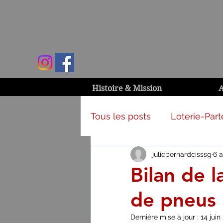
Histoire & Mission
A
Tous les posts
Loterie-Part
juliebernardcisssg
6 a
Activités et campagnes
Bilan de 
de pneus
Dernière mise à jour :
14 juin