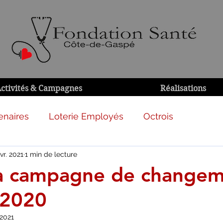
ctivités & Campagnes
Réalisations
enaires
Loterie Employés
Octrois
vr. 2021
1 min de lecture
la campagne de change
 2020
 2021