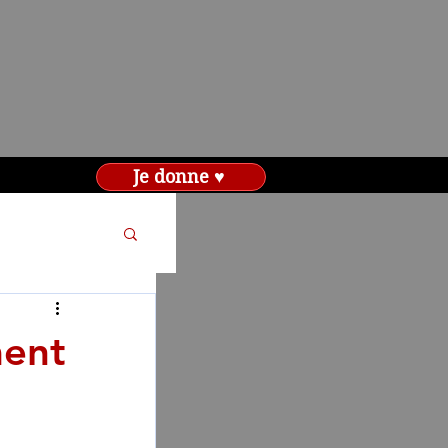
Je donne ♥
ment