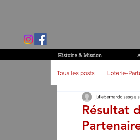
Histoire & Mission
A
Tous les posts
Loterie-Part
juliebernardcisssg
9 s
Activités et campagnes
Résultat d
Partenair