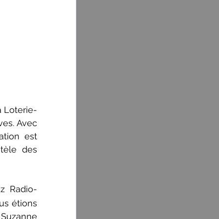
 Loterie-
es. Avec 
tion est 
tèle des 
ez Radio-
us étions 
 Suzanne 