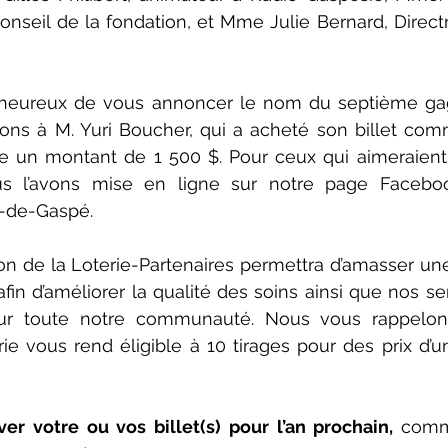
eil de la fondation, et Mme Julie Bernard, Directri
eureux de vous annoncer le nom du septième gag
ations à M. Yuri Boucher, qui a acheté son billet com
te un montant de 1 500 $. Pour ceux qui aimeraient r
us l’avons mise en ligne sur notre page Faceboo
-de-Gaspé.
ion de la Loterie-Partenaires permettra d’amasser u
in d’améliorer la qualité des soins ainsi que nos ser
ur toute notre communauté. Nous vous rappelons
erie vous rend éligible à 10 tirages pour des prix d’u
er votre ou vos billet(s) pour l’an prochain, 
comm