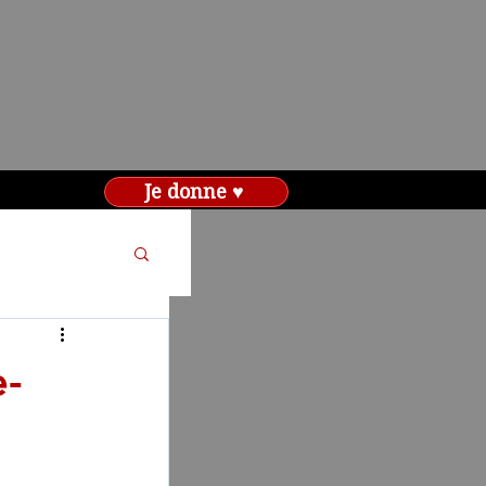
Je donne ♥
e-