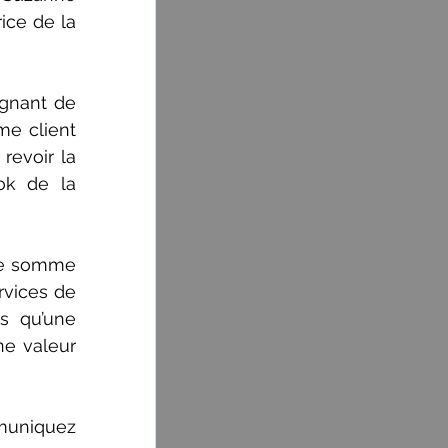
ce de la 
nant de 
me client 
evoir la 
k de la 
ne somme 
vices de 
 qu’une 
ne valeur 
uniquez 