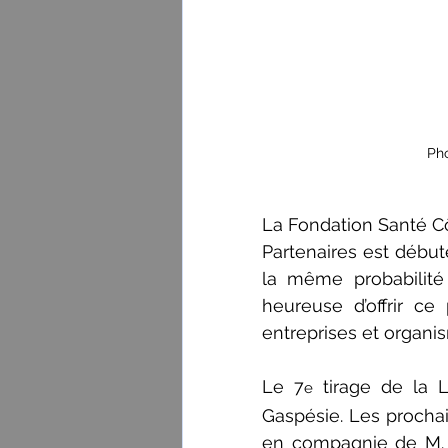
Pho
La Fondation Santé C
Partenaires est débu
la même probabilité 
heureuse d’offrir c
entreprises et organi
Le 7
 tirage de la 
e
Gaspésie. Les prochain
en compagnie de M. G