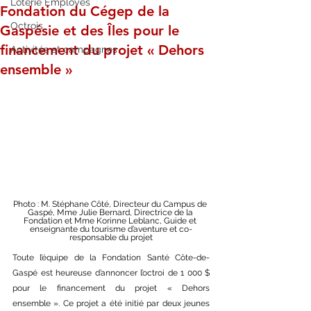
Loterie Employés
Fondation du Cégep de la
Octrois
Gaspésie et des Îles pour le
financement du projet « Dehors
Activités et campagnes
ensemble »
Photo : M. Stéphane Côté, Directeur du Campus de 
Gaspé, Mme Julie Bernard, Directrice de la 
Fondation et Mme Korinne Leblanc, Guide et 
enseignante du tourisme d’aventure et co-
responsable du projet
Toute l’équipe de la Fondation Santé Côte-de-
Gaspé est heureuse d’annoncer l’octroi de 1 000 $ 
pour le financement du projet « Dehors 
ensemble ». Ce projet a été initié par deux jeunes 