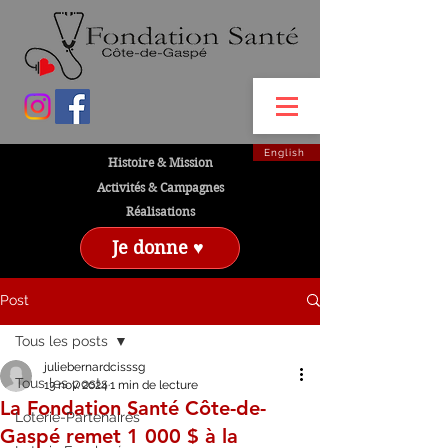
English
Histoire & Mission
Activités & Campagnes
Réalisations
Je donne ♥
Post
Tous les posts
juliebernardcisssg
Tous les posts
13 nov. 2024
1 min de lecture
La Fondation Santé Côte-de-
Loterie-Partenaires
Gaspé remet 1 000 $ à la