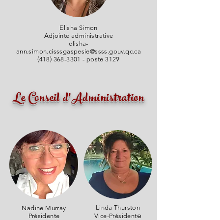
Elisha Simon
Adjointe administrative
elisha-
ann.simon.cisssgaspesie@ssss.gouv.qc.ca
(418) 368-3301
- poste 3129
Le Conseil d'Administration
Linda Thurston
Nadine Murray
e
Présidente
Vice-Président