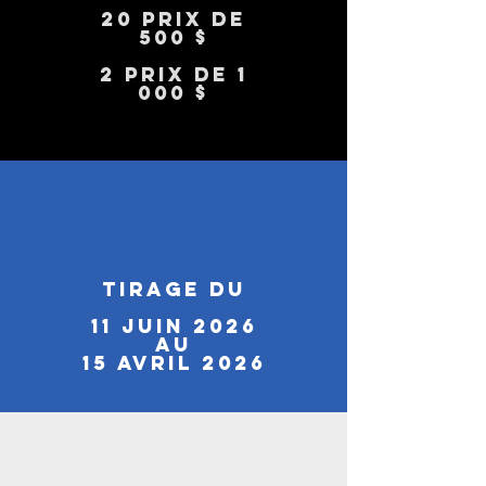
20 prix de
500 $
2 prix de 1
000 $
tirage du
11 juin 2026
au
15 avril 2026