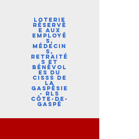
loterie
réservé
e aux
employé
s,
médecin
s,
retraité
s et
bénévol
es du
cisss de
la
gaspésie
- rls
côte-de-
gaspé