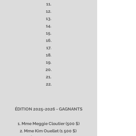
11.
12.
13.
14.
15.
16.
17.
18.
19.
20.
21.
22.
ÉDITION
2025-2026
- GAGNANTS
1. Mme Meggie Cloutier (500 $)
2. Mme Kim Ouellet (1 500 $)