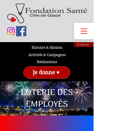
English
Histoire & Mission
Activités & Campagnes
Réalisations
Je donne ♥
LOTERIE DES
EMPLOYÉS