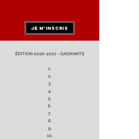
je m'inscris
ÉDITION
2026-2027
- GAGNANTS
1.
2.
3.
4.
5
.
6.
7.
8.
9.
10.