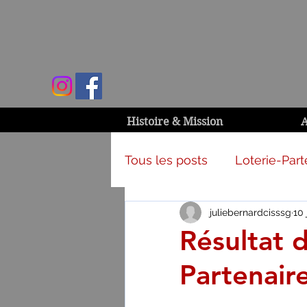
Histoire & Mission
A
Tous les posts
Loterie-Part
juliebernardcisssg
10 
Activités et campagnes
Résultat d
Partenair