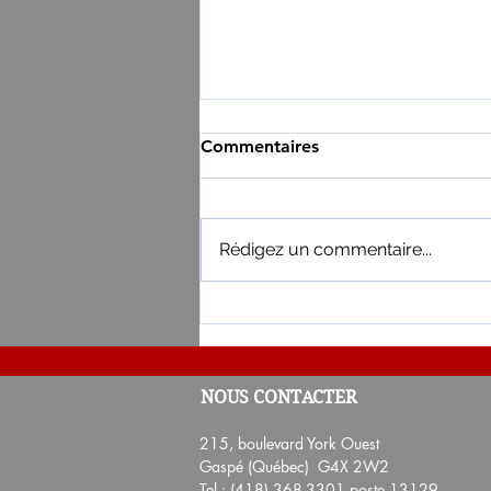
Commentaires
Rédigez un commentaire...
Résultats des 14e et 15e tira
NOUS CONTACTER
Loterie-Partenaires 2024
215, boulevard York Ouest
Gaspé (Québec) G4X 2W2
Tel.: (418) 368-3301 poste 13129