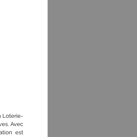
 Loterie-
es. Avec 
tion est 