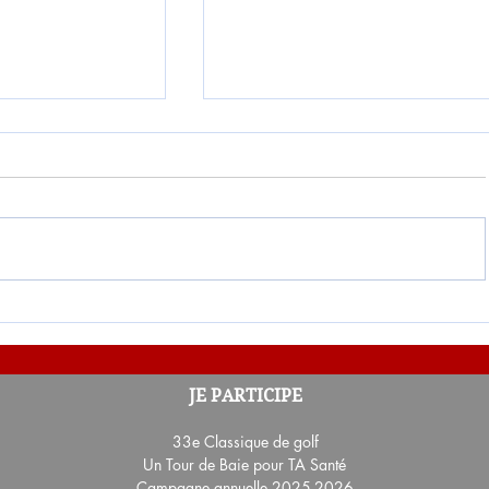
ges de la
Résultats des 12e et 13e tir
JE PARTICIPE
Loterie-Partenaires 2024
33e Classique de golf
Un Tour de Baie pour TA Santé
Campagne annuelle 2025-2026