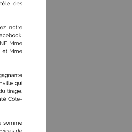
tèle des 
ez notre 
acebook. 
CNF, Mme 
n et Mme 
agnante 
ille qui 
 tirage, 
nté Côte-
ne somme 
vices de 