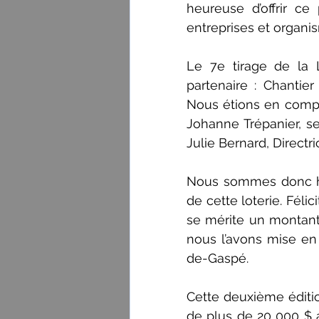
heureuse d’offrir c
entreprises et organis
Le 7e tirage de la L
partenaire : Chantier
Nous étions en comp
Johanne Trépanier, se
Julie Bernard, Directr
Nous sommes donc he
de cette loterie. Féli
se mérite un montant 
nous l’avons mise en
de-Gaspé.
Cette deuxième éditi
de plus de 20 000 $ af