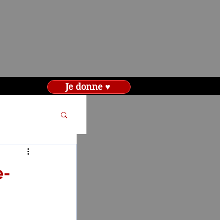
Je donne ♥
e-