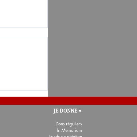
ages de la
JE DONNE ♥
Dons
réguliers
In Memoriam
Fonds de dotation