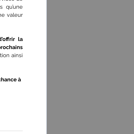
 qu’une 
ne valeur 
ffrir la 
rochains 
on ainsi 
chance à 