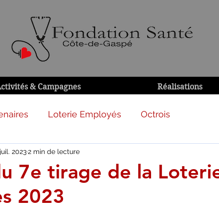
ctivités & Campagnes
Réalisations
enaires
Loterie Employés
Octrois
juil. 2023
2 min de lecture
u 7e tirage de la Loteri
es 2023