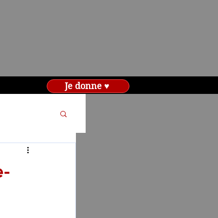
Je donne ♥
e-