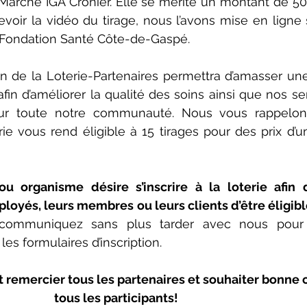
arché IGA Cronier. Elle se mérite un montant de 500
voir la vidéo du tirage, nous l’avons mise en ligne s
Fondation Santé Côte-de-Gaspé.
ion de la Loterie-Partenaires permettra d’amasser u
in d’améliorer la qualité des soins ainsi que nos ser
ur toute notre communauté. Nous vous rappelons
erie vous rend éligible à 15 tirages pour des prix d’u
u organisme désire s’inscrire à la loterie afin d’o
ployés, leurs membres ou leurs clients d’être éligibl
communiquez sans plus tarder avec nous pour r
 les formulaires d’inscription.
 remercier tous les partenaires et souhaiter bonne 
tous les participants!