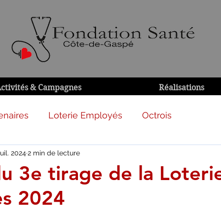
ctivités & Campagnes
Réalisations
enaires
Loterie Employés
Octrois
juil. 2024
2 min de lecture
u 3e tirage de la Loteri
es 2024