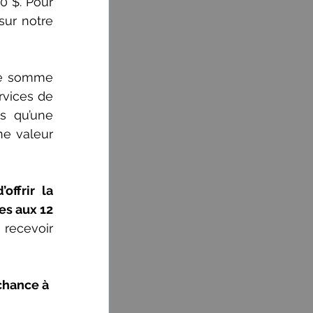
 $. Pour 
ur notre 
ne somme 
vices de 
 qu’une 
ne valeur 
ffrir la 
es aux 12 
ecevoir 
chance à 