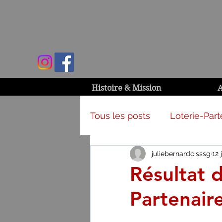
Histoire & Mission
A
Tous les posts
Loterie-Part
juliebernardcisssg
12 
Activités et campagnes
Résultat d
Partenair