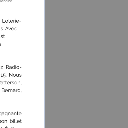
rancine 
 Loterie-
s. Avec 
st 
s 
ez Radio-
15. Nous 
atterson, 
ernard, 
agnante 
n billet 