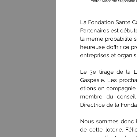
Photo : Madame Stéphanie Cr
La Fondation Santé C
Partenaires est début
la même probabilité st
heureuse d’offrir ce 
entreprises et organi
Le 3e tirage de la Lo
Gaspésie. Les prochai
étions en compagnie de
membre du conseil d
Directrice de la Fonda
Nous sommes donc he
de cette loterie. Fél