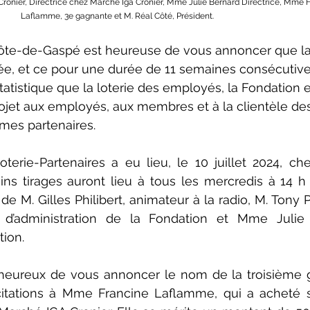
onier, Directrice chez Marché Iga Cronier, Mme Julie Bernard Directrice, Mme F
Laflamme, 3e gagnante et M. Réal Côté, Président.
ôte-de-Gaspé est heureuse de vous annoncer que la
ée, et ce pour une durée de 11 semaines consécutive
atistique que la loterie des employés, la Fondation e
projet aux employés, aux membres et à la clientèle de
smes partenaires.
terie-Partenaires a eu lieu, le 10 juillet 2024, ch
ns tirages auront lieu à tous les mercredis à 14 h 
 M. Gilles Philibert, animateur à la radio, M. Tony P
’administration de la Fondation et Mme Julie B
tion.
ureux de vous annoncer le nom de la troisième g
icitations à Mme Francine Laflamme, qui a acheté so