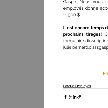
Gaspé. Nous vous ra
employés donne accès 
11 500 $.
Il est encore temps d
prochains tirages! 
C
julie.bernard.cisssga
Pr
Loterie Employés