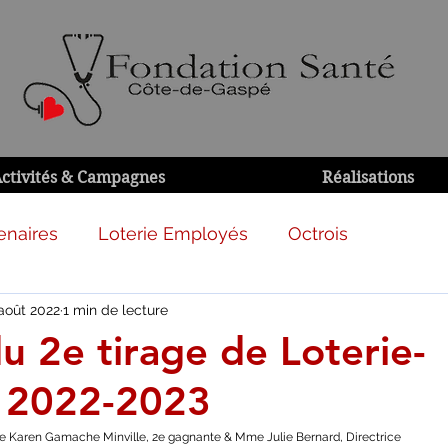
ctivités & Campagnes
Réalisations
enaires
Loterie Employés
Octrois
août 2022
1 min de lecture
u 2e tirage de Loterie-
 2022-2023
e Karen Gamache Minville, 2e gagnante & Mme Julie Bernard, Directrice