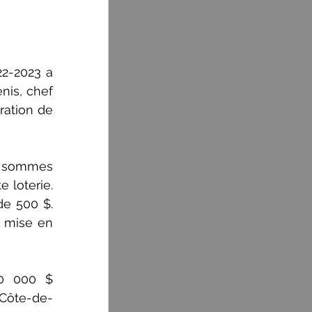
2-2023 a 
is, chef 
ation de 
i sommes 
loterie. 
e 500 $. 
 mise en 
0 000 $ 
 Côte-de-