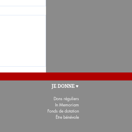
oterie-Employés
JE DONNE ♥
Dons
réguliers
In Memoriam
Fonds de dotation
Être b
énévole