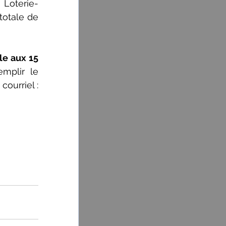
 Loterie-
otale de 
e aux 15 
plir le 
formulaire d’inscription au (418) 368-3301 poste 3135 ou 3129 ou encore via courriel : 