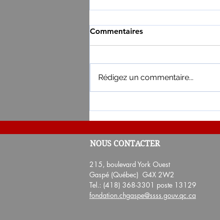
Commentaires
Rédigez un commentaire...
Résultat du 12e tirage de L
NOUS CONTACTER
2024-2025
215, boulevard York Ouest
Gaspé (Québec) G4X 2W2
Tel.: (418) 368-3301 poste 13129
fondation.chgaspe@ssss.gouv.qc.ca