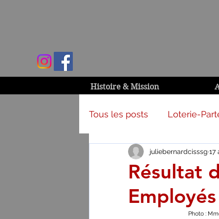
Histoire & Mission
A
Tous les posts
Loterie-Part
juliebernardcisssg
17 
Activités et campagnes
Résultat d
Employés
Photo : Mm