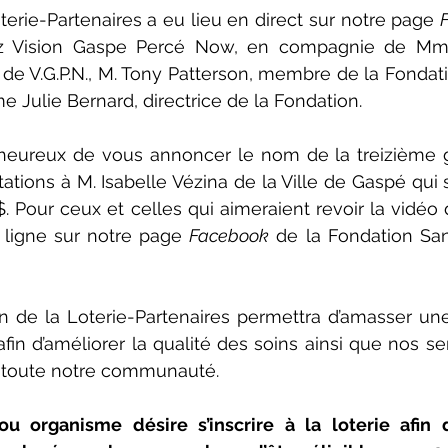
terie-Partenaires a eu lieu en direct sur notre page 
ez Vision Gaspe Percé Now, en compagnie de Mm
 de V.G.P.N., M. Tony Patterson, membre de la Fondati
Julie Bernard, directrice de la Fondation. 
ureux de vous annoncer le nom de la treizième g
itations à M. Isabelle Vézina de la Ville de Gaspé qui 
Pour ceux et celles qui aimeraient revoir la vidéo du
 ligne sur notre page 
Facebook
 de la Fondation Sa
on de la Loterie-Partenaires permettra d’amasser u
in d’améliorer la qualité des soins ainsi que nos ser
r toute notre communauté. 
u organisme désire s’inscrire à la loterie afin d’o