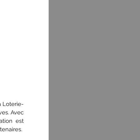
 Loterie-
es. Avec 
tion est 
tenaires.