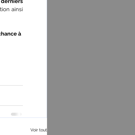
derniers 
on ainsi 
chance à 
Voir tout