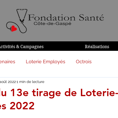
ctivités & Campagnes
Réalisations
enaires
Loterie Employés
Octrois
août 2022
1 min de lecture
du 13e tirage de Loterie
es 2022