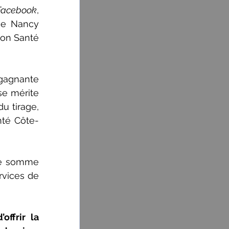
Facebook
, 
e Nancy 
on Santé 
agnante 
se mérite 
 tirage, 
nté Côte-
ne somme 
vices de 
ffrir la 