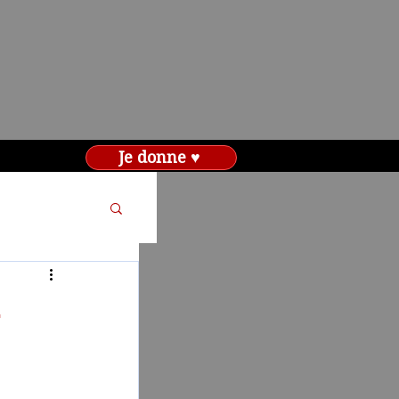
Je donne ♥
-