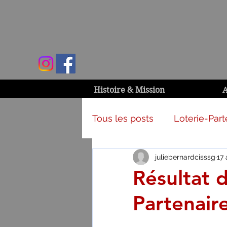
Histoire & Mission
A
Tous les posts
Loterie-Part
juliebernardcisssg
17 
Activités et campagnes
Résultat 
Partenair