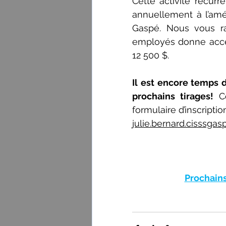
Cette activité récur
annuellement à l’amél
Gaspé. Nous vous ra
employés donne accès 
12 500 $.
Il est encore temps d
prochains tirages! 
C
julie.bernard.cisssga
Prochains