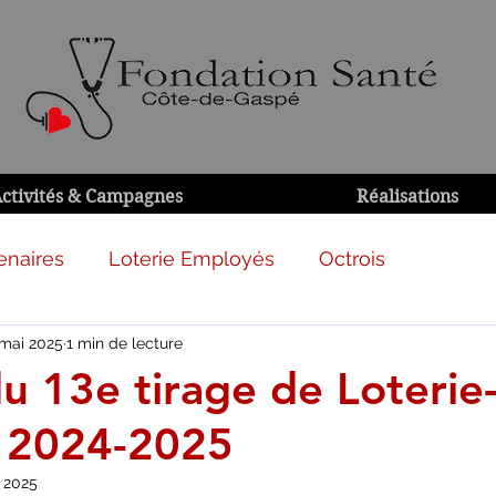
ctivités & Campagnes
Réalisations
enaires
Loterie Employés
Octrois
 mai 2025
1 min de lecture
du 13e tirage de Loterie
 2024-2025
 2025