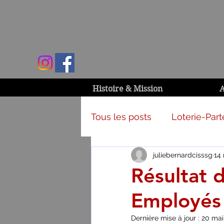
Histoire & Mission
A
Tous les posts
Loterie-Part
juliebernardcisssg
14
Activités et campagnes
Résultat 
Employés
Dernière mise à jour :
20 mai