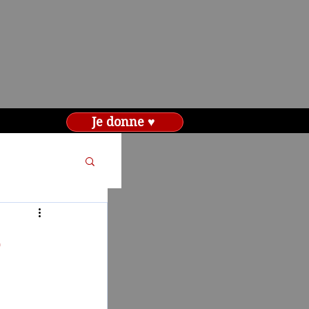
Je donne ♥
-