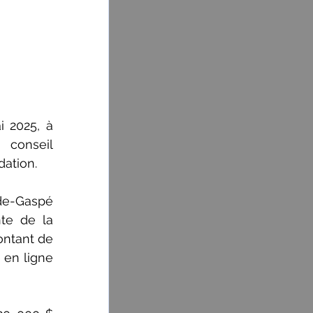
 2025, à 
onseil 
dation.
de-Gaspé 
e de la 
ntant de 
 en ligne 