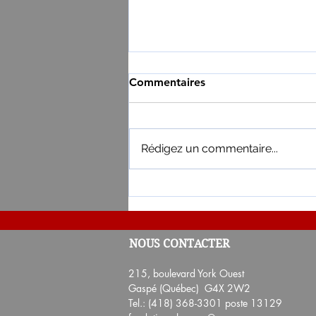
Commentaires
Rédigez un commentaire...
Résultat du 3e tirage de la L
NOUS CONTACTER
Partenaires 2026
215, boulevard York Ouest
Gaspé (Québec) G4X 2W2
Tel.: (418) 368-3301 poste 13129