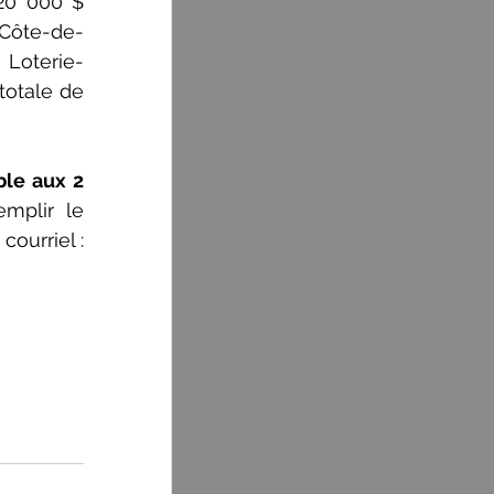
20 000 $ 
 Côte-de-
 Loterie-
otale de 
le aux 2 
plir le 
formulaire d’inscription au (418) 368-3301 poste 3135 ou 3129 ou encore via courriel : 