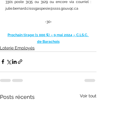
3301 poste 3135 ou 3129 ou encore via courriel : 
julie.bernard.cisssgaspesie@ssss.gouv.qc.ca
-30-
Prochain tirage (1 000 $) – 9 mai 2024 – 
C.LS
.C. 
de Barachois
Loterie Employés
Voir tout
Posts récents