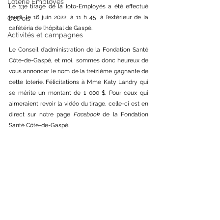
Loterie Employés
Le 13e tirage de la loto-Employés a été effectué 
jeudi, le 16 juin 2022, à 11 h 45, à l’extérieur de la 
Octrois
cafétéria de l’hôpital de Gaspé.
Activités et campagnes
Le Conseil d’administration de la Fondation Santé 
Côte-de-Gaspé, et moi, sommes donc heureux de 
vous annoncer le nom de la treizième gagnante de 
cette loterie. Félicitations à Mme Katy Landry qui 
se mérite un montant de 1 000 $. Pour ceux qui 
aimeraient revoir la vidéo du tirage, celle-ci est en 
direct sur notre page 
Facebook
 de la Fondation 
Santé Côte-de-Gaspé.