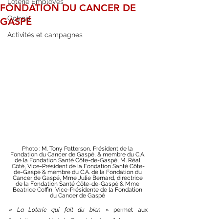
Loterie Employés
FONDATION DU CANCER DE
Octrois
GASPÉ
Activités et campagnes
Photo : M. Tony Patterson, Président de la 
Fondation du Cancer de Gaspé, & membre du C.A. 
de la Fondation Santé Côte-de-Gaspé, M. Réal 
Côté, Vice-Président de la Fondation Santé Côte-
de-Gaspé & membre du C.A. de la Fondation du 
Cancer de Gaspé, Mme Julie Bernard, directrice 
de la Fondation Santé Côte-de-Gaspé & Mme 
Beatrice Coffin, Vice-Présidente de la Fondation 
du Cancer de Gaspé 
« 
La Loterie qui fait du bien » 
permet aux 