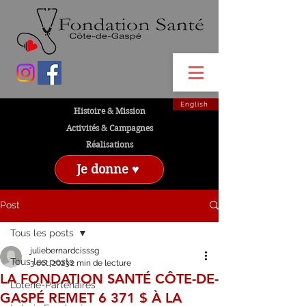
English
Histoire & Mission
Activités & Campagnes
Réalisations
Je donne ♥
Post
Tous les posts
juliebernardcisssg
Tous les posts
3 oct. 2023
2 min de lecture
LA FONDATION SANTÉ CÔTE-DE-
Loterie-Partenaires
GASPÉ REMET 6 371 $ À LA