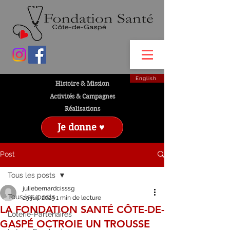
English
Histoire & Mission
Activités & Campagnes
Réalisations
Je donne ♥
Post
Tous les posts
juliebernardcisssg
Tous les posts
29 juil. 2025
1 min de lecture
LA FONDATION SANTÉ CÔTE-DE-
Loterie-Partenaires
GASPÉ OCTROIE UN TROUSSE