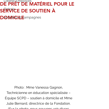
Loterie Employés
DE PRÊT DE MATÉRIEL POUR LE
Octrois
SERVICE DE SOUTIEN À
DOMICILE
Activités et campagnes
Photo : Mme Vanessa Gagnon, 
Technicienne en éducation spécialisée – 
Équipe SCPD – soutien à domicile et Mme 
Julie Bernard, directrice de la Fondation. 
(Sur la photo, nous pouvons voir divers 