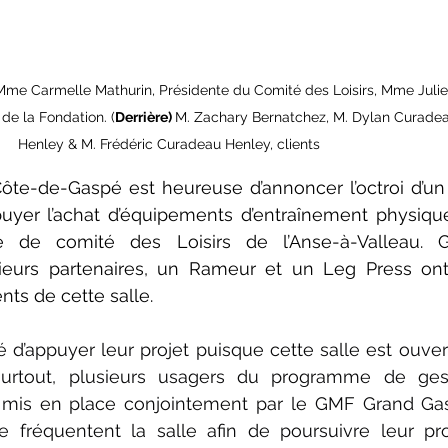
Mme Carmelle Mathurin, Présidente du Comité des Loisirs, Mme Julie
 de la Fondation. (
Derrière) 
M. Zachary Bernatchez, M. Dylan Curadea
Henley & M. Frédéric Curadeau Henley, clients
ôte-de-Gaspé est heureuse d’annoncer l’octroi d’un
puyer l’achat d’équipements d’entraînement physique
e de comité des Loisirs de l’Anse-à-Valleau. G
ieurs partenaires, un Rameur et un Leg Press ont
ts de cette salle.
 d’appuyer leur projet puisque cette salle est ouvert
surtout, plusieurs usagers du programme de gest
 mis en place conjointement par le GMF Grand Gas
e fréquentent la salle afin de poursuivre leur p