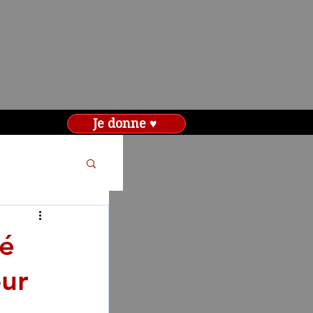
Je donne ♥
pé
our