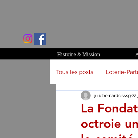
Histoire & Mission
A
Tous les posts
Loterie-Part
juliebernardcisssg
22 
Activités et campagnes
La Fondat
octroie u