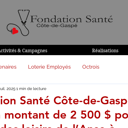
ctivités & Campagnes
Réalisations
enaires
Loterie Employés
Octrois
juil. 2025
1 min de lecture
ion Santé Côte-de-Gas
n montant de 2 500 $ p