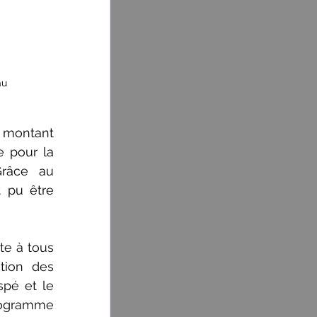
 
u 
 montant 
 pour la 
râce au 
 pu être 
e à tous 
ion des 
pé et le 
rogramme 