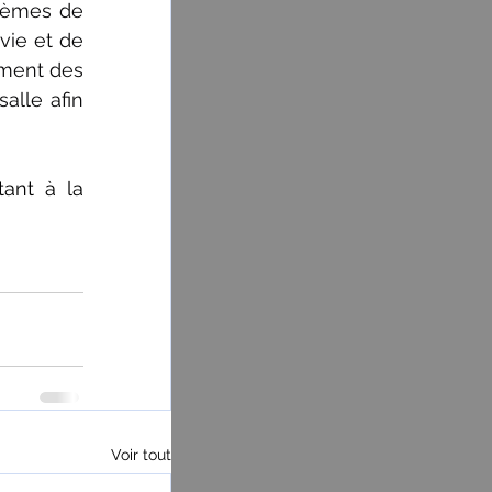
lèmes de 
ie et de 
ment des 
lle afin 
ant à la 
Voir tout