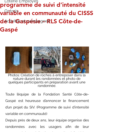
Loterie Employés
programme de suivi d’intensité
Octrois
variable en communauté du CISSS
de la Gaspésie – RLS Côte-de-
Activités et campagnes
Gaspé
Photos: Création de roches à entreposer dans la 
nature durant les randonnées et photo de 
quelques participants en préparation avant une 
randonnée. 
Toute l’équipe de la Fondation Santé Côte-de-
Gaspé est heureuse d’annoncer le financement 
d’un projet du SIV. (Programme de suivi d’intensité 
variable en communauté)
Depuis près de deux ans, leur équipe organise des 
randonnées avec les usagers afin de leur 