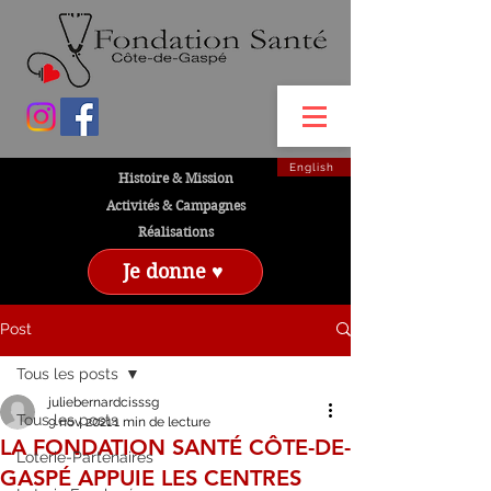
English
Histoire & Mission
Activités & Campagnes
Réalisations
Je donne ♥
Post
Tous les posts
juliebernardcisssg
Tous les posts
9 nov. 2021
1 min de lecture
LA FONDATION SANTÉ CÔTE-DE-
Loterie-Partenaires
GASPÉ APPUIE LES CENTRES