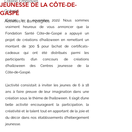
Loterie Employés
JEUNESSE DE LA CÔTE-DE-
Octrois
GASPÉ
(Gaspé, le 9 novembre 2021) Nous sommes 
Activités et campagnes
vraiment heureux de vous annoncer que la 
Fondation Santé Côte‑de-Gaspé a appuyé un 
projet de créations d’halloween en remettant un 
montant de 300 $ pour l’achat de certificats-
cadeaux qui ont été distribués parmi les 
participants d’un concours de créations 
d’halloween des Centres jeunesse de la 
Côte‑de‑Gaspé. 
L’activité consistait à inviter les jeunes de 6 à 18 
ans à faire preuve de leur imagination dans une 
création sous le thème de l’halloween. Il s’agit d’une 
belle activité encourageant la participation, la 
créativité et le talent tout en apportant de la joie et 
du décor dans nos établissements d’hébergement 
jeunesse. 