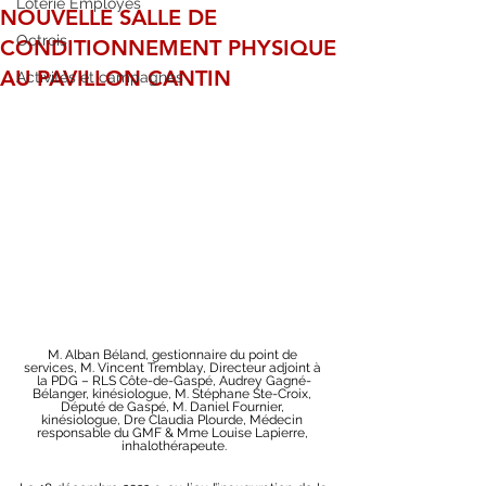
Loterie Employés
NOUVELLE SALLE DE
Octrois
CONDITIONNEMENT PHYSIQUE
AU PAVILLON CANTIN
Activités et campagnes
M. Alban Béland, gestionnaire du point de 
services, M. Vincent Tremblay, Directeur adjoint à 
la PDG – RLS Côte-de-Gaspé, Audrey Gagné-
Bélanger, kinésiologue, M. Stéphane Ste-Croix, 
Député de Gaspé, M. Daniel Fournier, 
kinésiologue, Dre Claudia Plourde, Médecin 
responsable du GMF & Mme Louise Lapierre, 
inhalothérapeute.