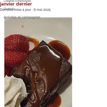
Loterie Employés
janvier dernier
Octrois
Dernière mise à jour :
6 mai 2025
Activités et campagnes