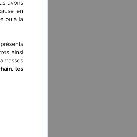
us avons 
cause en 
e ou à la 
présents 
es ainsi 
 amassés 
hain, les 