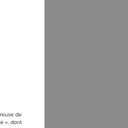
reuse de 
 », dont 