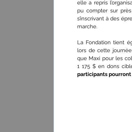
elle a repris l’organ
pu compter sur près 
s’inscrivant à des épr
marche.
La Fondation tient é
lors de cette journé
que Maxi pour les co
1 175 $ en dons ciblé
participants pourront