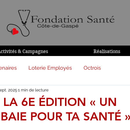
ctivités & Campagnes
Réalisations
enaires
Loterie Employés
Octrois
ept. 2025
1 min de lecture
 LA 6E ÉDITION « UN
BAIE POUR TA SANTÉ 