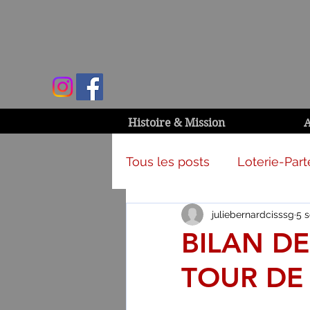
Histoire & Mission
A
Tous les posts
Loterie-Part
juliebernardcisssg
5 s
Activités et campagnes
BILAN DE
TOUR DE 