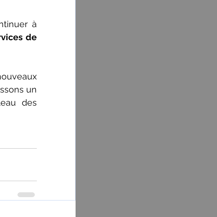
tinuer à 
vices de 
nouveaux 
issons un 
leau des 