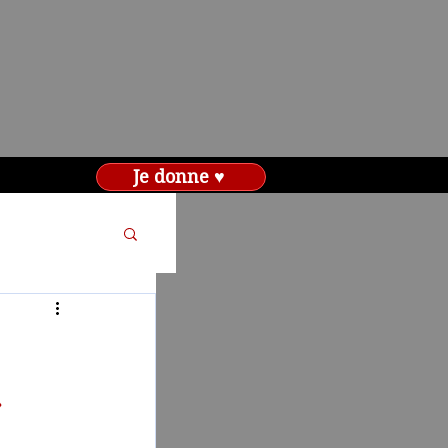
Je donne ♥
»