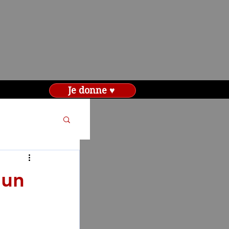
Je donne ♥
’un