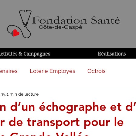
ctivités & Campagnes
Réalisations
enaires
Loterie Employés
Octrois
anv.
1 min de lecture
on d’un échographe et d
r de transport pour le