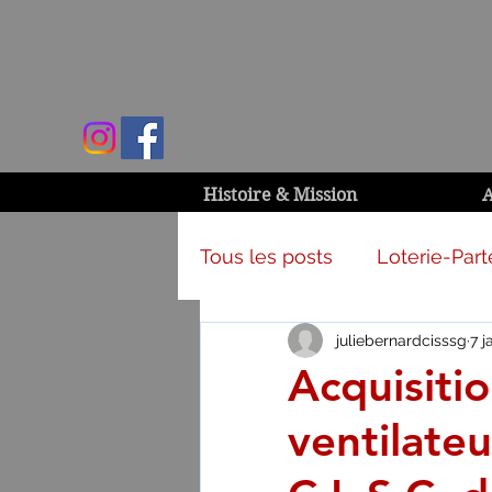
Histoire & Mission
A
Tous les posts
Loterie-Part
juliebernardcisssg
7 j
Activités et campagnes
Acquisiti
ventilateu