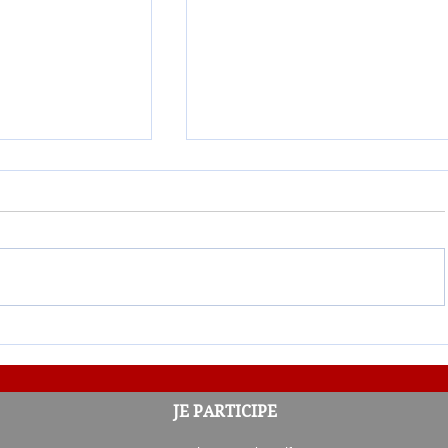
oterie-
Résultat du 2e tirage de la L
JE PARTICIPE
Partenaires 2026