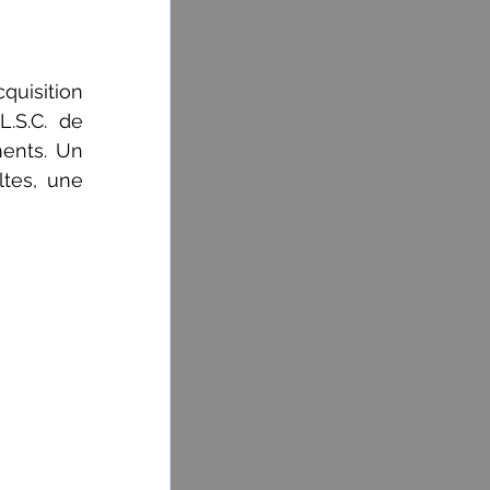
uisition 
.S.C. de 
ents. Un 
tes, une 