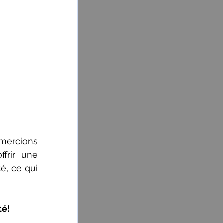
ercions 
frir une 
, ce qui 
té!