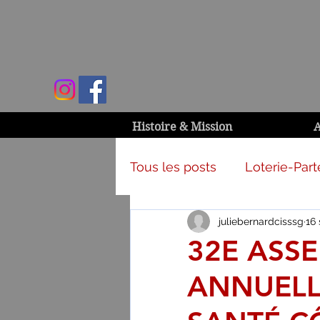
Histoire & Mission
A
Tous les posts
Loterie-Part
juliebernardcisssg
16 
Activités et campagnes
32E ASS
ANNUELL