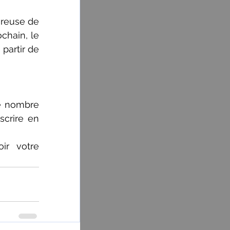
reuse de 
hain, le 
artir de 
e nombre 
crire en 
ir votre 