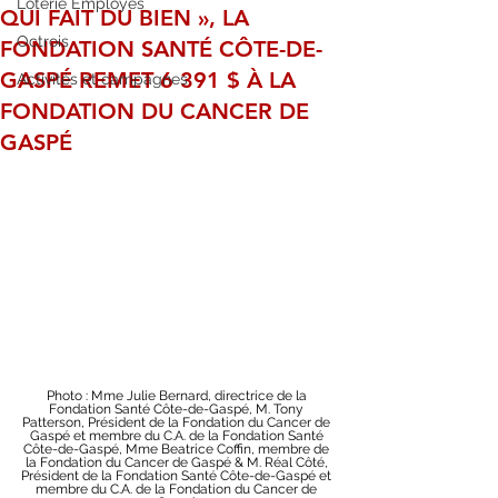
Loterie Employés
QUI FAIT DU BIEN », LA
Octrois
FONDATION SANTÉ CÔTE-DE-
GASPÉ REMET 6 391 $ À LA
Activités et campagnes
FONDATION DU CANCER DE
GASPÉ
Photo : Mme Julie Bernard, directrice de la 
Fondation Santé Côte-de-Gaspé, M. Tony 
Patterson, Président de la Fondation du Cancer de 
Gaspé et membre du C.A. de la Fondation Santé 
Côte-de-Gaspé, Mme Beatrice Coffin, membre de 
la Fondation du Cancer de Gaspé & M. Réal Côté, 
Président de la Fondation Santé Côte-de-Gaspé et 
membre du C.A. de la Fondation du Cancer de 